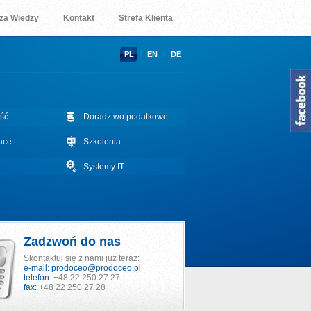
za Wiedzy
Kontakt
Strefa Klienta
/
/
PL
EN
DE
ść
Doradztwo podatkowe
łace
Szkolenia
Systemy IT
Zadzwoń do nas
Skontaktuj się z nami już teraz:
e-mail:
prodoceo@prodoceo.pl
telefon:
+48 22 250 27 27
fax:
+48 22 250 27 28