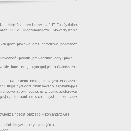
ziedzinie finansów i rozwiązań IT. Założycielem
a oraz ACCA (Międzynarodowe Stowarzyszenia
 księgowo-płacowe oraz doradztwo podatkowe
nkowość i podatki, prowadzimy kadry i płace.
zelkie inne usługi wymagające poświadczenia
kadrową. Oferta naszej firmy jest elastycznie
t usługa dyrektora finansowego zapewniająca
 finansowej spółki. Jesteśmy w stanie zaoferować
ocjacjach z bankami w celu uzyskania kredytów.
powiedzialnością oraz spółki komandytowe i
kości i indywidualnym podejściu;
owego