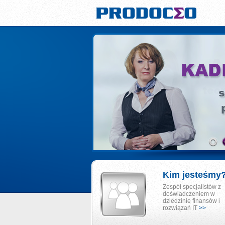
Kim jesteśmy
Zespół specjalistów z
doświadczeniem w
dziedzinie finansów i
rozwiązań IT
>>