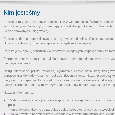
Kim jesteśmy
Prodoceo to zespół rzetelnych specjalistów z wieloletnim doświadczeniem w d
jest Katarzyna Kowalczyk, posiadająca kwalifikacje Biegłego Rewident
Licencjonowanych Księgowych).
Prodoceo dba o kompleksową obsługę swoich klientów. Oferujemy usługi
i finansowe, tak aby umożliwić sprawne zarządzanie biznesem.
Rejestrujemy spółki, doradzamy w sprawach księgowych, odpowiadamy za rachu
Przeprowadzamy badanie audyt finansowy, audyt dotacji unijnych oraz ws
biegłego rewidenta.
Usługi oferowane przez Prodoceo, wykraczają często poza sferę księgowo-
dopasowana do indywidualnych potrzeb zleceniodawcy. Naszą przewagą jes
merytoryczne wsparcie dla zarządu przy definiowaniu i realizowaniu strategii
naszym klientom pomoc w rozwiązywaniu problemów natury prawnej oraz w neg
Naszymi Klientami są:
Małe i średnie przedsiębiorstwa – spółki akcyjne i spółki z ograniczoną od
spółki
komandytowo-akcyjne potrzebujące usług księgowo-płacowych o wysokiej ja
Nowo powstałe podmioty, które wymagają wsparcia administracyjno-księg