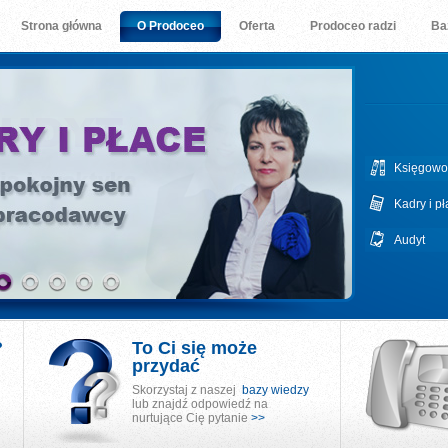
Strona główna
O Prodoceo
Oferta
Prodoceo radzi
Ba
Księgowo
Kadry i p
Audyt
?
To Ci się może
przydać
Skorzystaj z naszej
bazy wiedzy
lub znajdź odpowiedź na
nurtujące Cię pytanie
>>